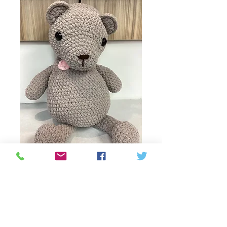
Teddy Bear Crochet
by Marigold
Prijs
C$ 200,00
Aantal
*