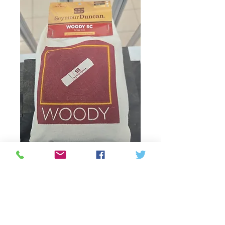
Seymour Dancan
(WOODY)
Prijs
C$ 130,00
Aantal
*