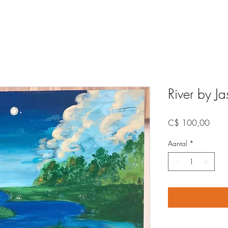
River by J
Prijs
C$ 100,00
Aantal
*