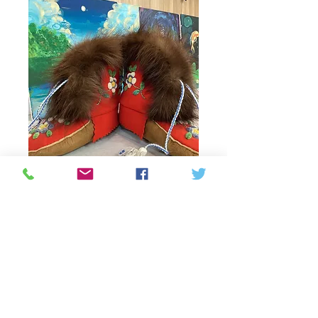
Red moccasin boots
with flower details
Prijs
C$ 150,00
Niet op voorraad