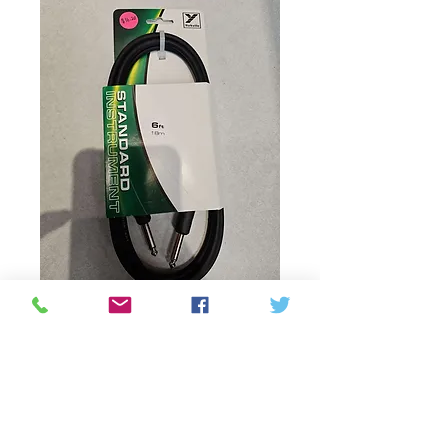
Productcode: 840402007036
Patch cable 6ft
Prijs
C$ 16,20
Aantal
*