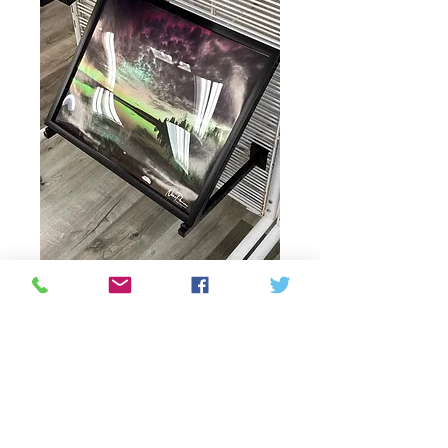
Nuno perira big
Prijs
C$ 150,00
Aantal
*