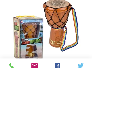
Jammin’ Hand Drum
Prijs
C$ 20,00
Aantal
*
In winkelwagen