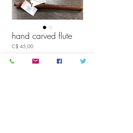
hand carved flute
Prijs
C$ 45,00
Type
*
Aantal
*
In winkelwagen