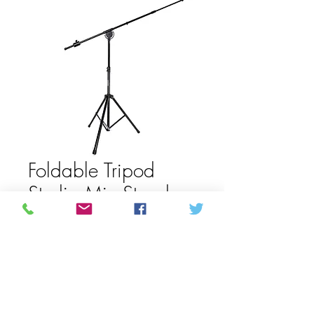
Foldable Tripod
Studio Mic Stand
with Telescoping
Boom Arm
Prijs
C$ 201,89
Aantal
*