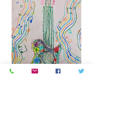
Flower guitar
painting
Prijs
C$ 49,99
Niet op voorraad