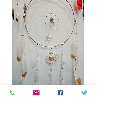
Dream catcher white
and brown
Prijs
C$ 250,00
Aantal
*