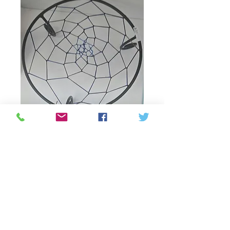
dream catcher table
Prijs
C$ 30,00
Aantal
*
In winkelwagen