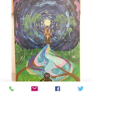
Deer by Jasmin
Basallo
Prijs
C$ 150,00
Aantal
*