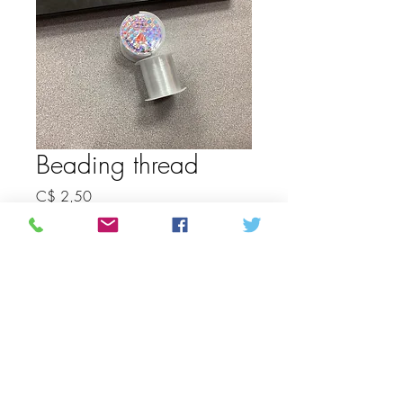
Beading thread
Prijs
C$ 2,50
0.55 MM 984”
*
Aantal
*