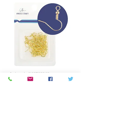
Productcode: 810870022183
Alloy Fish Hook
Earring- Gold 40ct
Prijs
C$ 2,28
Aantal
*