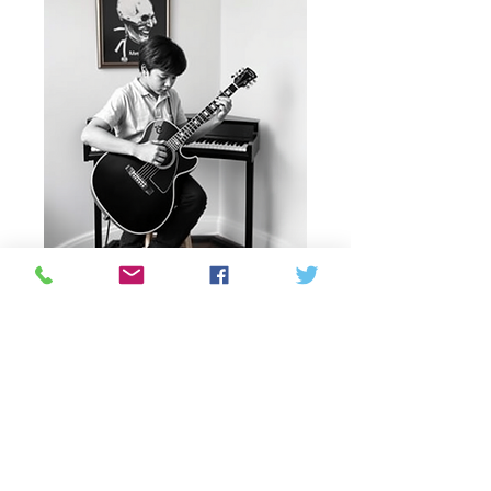
Lessons per month
60mins
Prijs
C$ 200,00
Aantal
*