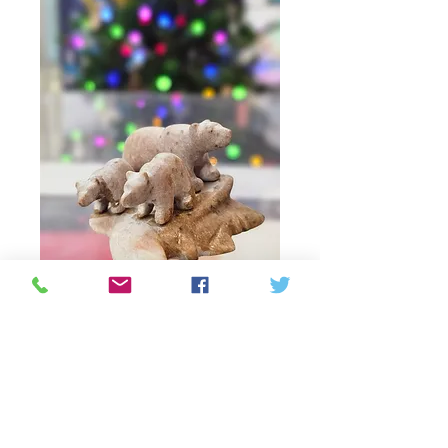
Bear man
Prijs
C$ 185,00
Aantal
*