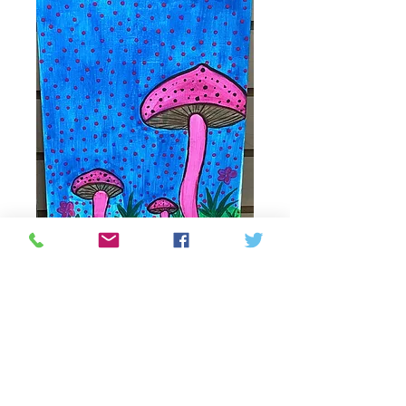
Mushrooms
Prix
25,00 $CA
Quantité
*