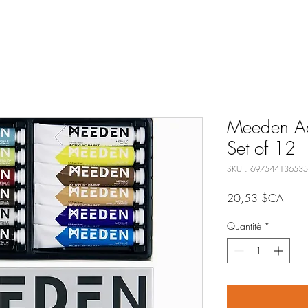
Meeden Acry
Set of 12
SKU : 69754413653
Prix
20,53 $CA
Quantité
*