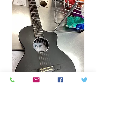
SKU : 20251211246
Denver 3/4 noble
black acoustic
Prix
200,00 $CA