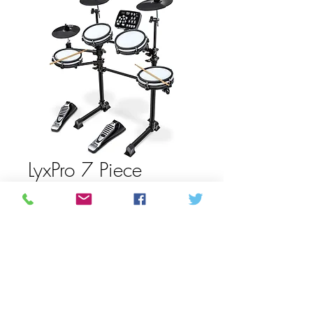
LyxPro 7 Piece
Electric Drum Kit
Precio
500,00 CAD
Cantidad
*