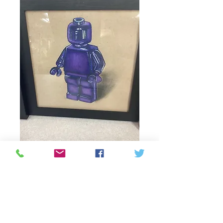
Lego guy purple
drawing
Precio
75,00 CAD
Cantidad
*