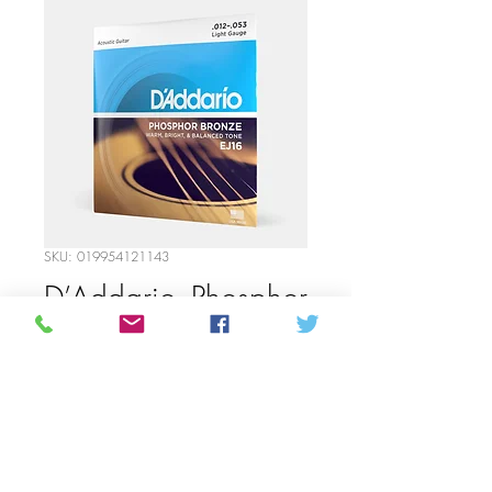
SKU: 019954121143
D’Addario- Phosphor
Bronze Light Gauge
Strings
Precio
12,00 CAD
Cantidad
*