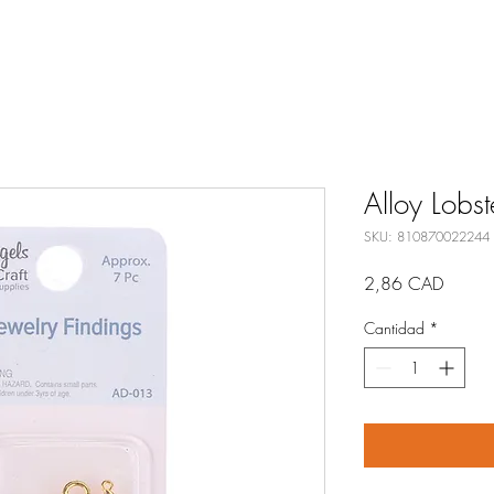
Alloy Lobs
SKU: 810870022244
Precio
2,86 CAD
Cantidad
*