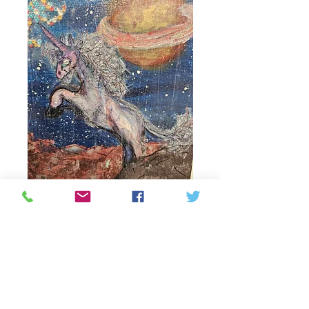
Alien unicorn
Precio
81,25 CAD
Cantidad
*