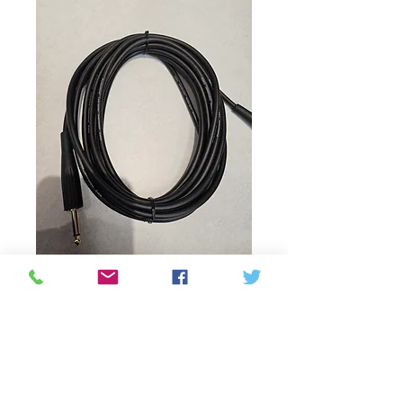
20ft instrument
cable
Precio
18,00 CAD
Cantidad
*