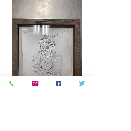
Sakura
Τιμή
65,00 CA$
Ποσότητα
*