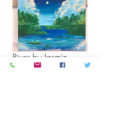
River by Jasmin
Basallo
Τιμή
100,00 CA$
Ποσότητα
*
Προσθήκη στο καλάθι