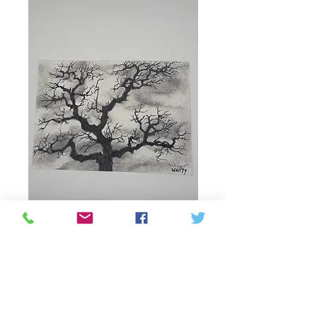
Oak night. Pencil
drawing
Τιμή
50,00 CA$
Ποσότητα
*