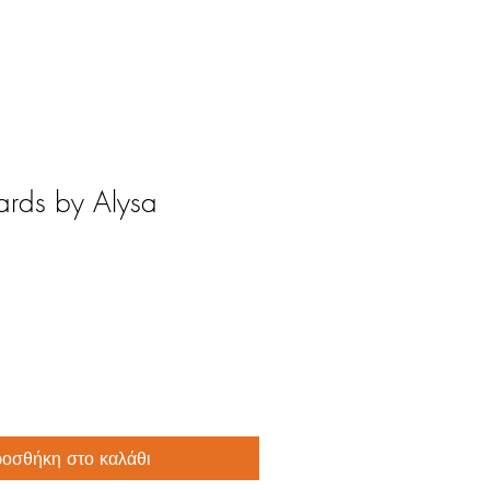
ards by Alysa
οσθήκη στο καλάθι