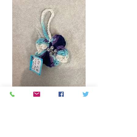
Flower keychain.
crochet by Kanwaljit
Τιμή
7,25 CA$
Ποσότητα
*