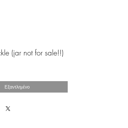
le (jar not for sale!!)
Εξαντλημένο