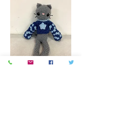
Cat Crochet by
Marigold
Τιμή
40,00 CA$
Εξαντλημένο