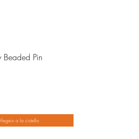
y Beaded Pin
Afegeix a la cistella