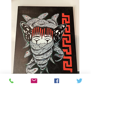
Medusa Versace
Price
100,00 CAD
Quantitat
*