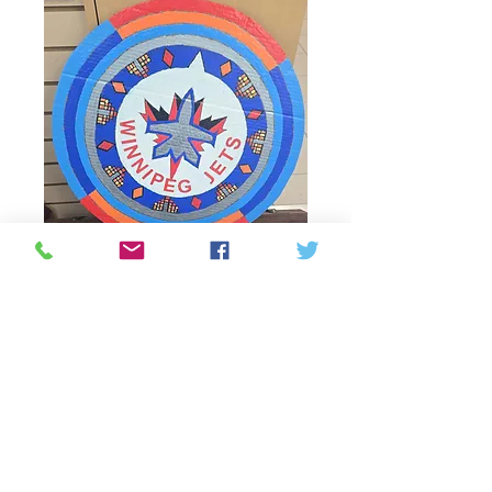
Jets Circle painting
Price
40,00 CAD
Quantitat
*
Afegeix a la cistella