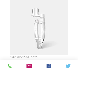
SKU: 019954315795
D’Addario- Pro-
Winder White
Price
32,55 CAD
Quantitat
*