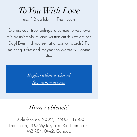
To You With Love
ds., 12 de febr.
  |  
Thompson
Express your true feelings to someone you love
this by using visual and written art this Valentines
Day! Ever find yourself at a loss for words? Try
painting it first and maybe the words will come
after.
Registration is closed
See other events
Hora i ubicació
12 de febr. del 2022, 12:00 – 16:00
Thompson, 300 Mystery Lake Rd, Thompson,
MB R8N 0M2, Canada